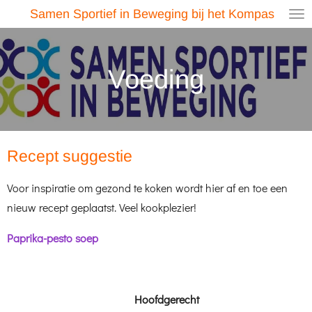
Samen Sportief in Beweging bij het Kompas
Ga
direct
naar
Voeding
de
hoofdinhoud
Recept suggestie
Voor inspiratie om gezond te koken wordt hier af en toe een
nieuw recept geplaatst. Veel kookplezier!
Paprika-pesto soep
Hoofdgerecht