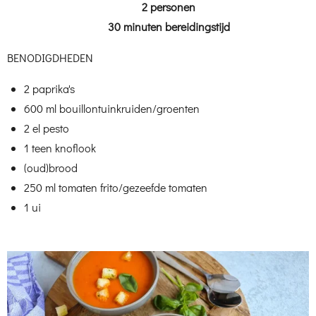
2 personen
30 minuten bereidingstijd
BENODIGDHEDEN
2
paprika's
600
ml
bouillon
tuinkruiden/groenten
2
el
pesto
1
teen
knoflook
(oud)brood
250
ml
tomaten frito/gezeefde tomaten
1
ui